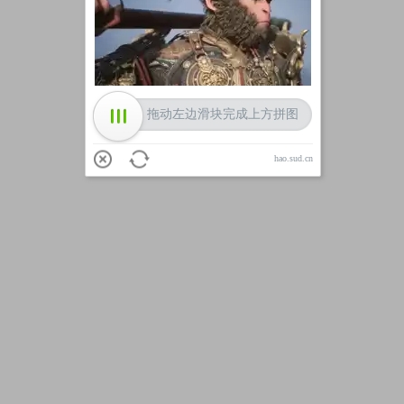
加载中
拖动左边滑块完成上方拼图
hao.sud.cn