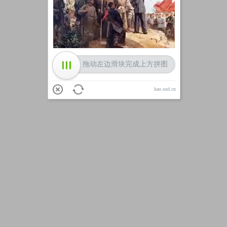
加载中
拖动左边滑块完成上方拼图
hao.sud.cn