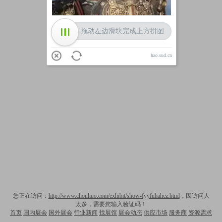
拖动左边滑块完成上方拼图
hao.sud.cn
您正在访问：
http://www.chouhuo.com/exhibit/show-fyyfuhahez.html
，因访问人
太多，需要您输入验证码！
首页
国内展会
国外展会
行业新闻
找展馆
展会动态
供应市场
服务商
资源需求