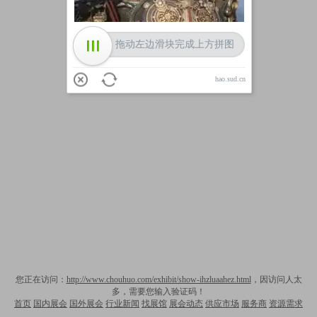
拖动左边滑块完成上方拼图
hao.sud.cn
您正在访问：
http://www.chouhuo.com/exhibit/show-ihzluaahez.html
，因访问人太
多，需要您输入验证码！
首页
国内展会
国外展会
行业新闻
找展馆
展会动态
供应市场
服务商
资源需求