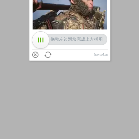
加载中
拖动左边滑块完成上方拼图
hao.sud.cn