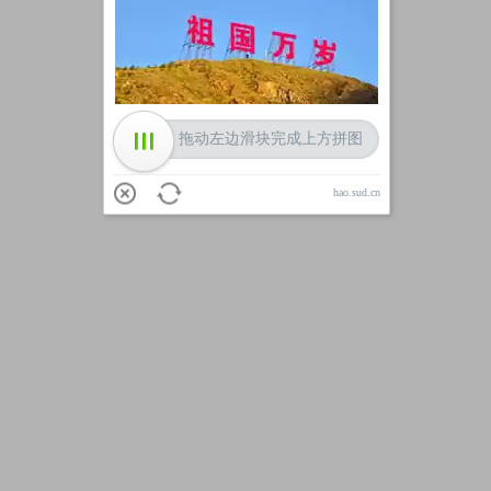
加载中
拖动左边滑块完成上方拼图
hao.sud.cn