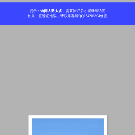
提示：
访问人数太多
，需要验证后才能继续访问
如果一直验证错误，请联系客服QQ154208694修复