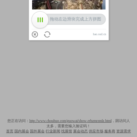
拖动左边滑块完成上方拼图
hao.sud.cn
您正在访问：
http://www.chouhuo.com/guowai/show-rrhzmrzmlz.html
，因访问人
太多，需要您输入验证码！
首页
国内展会
国外展会
行业新闻
找展馆
展会动态
供应市场
服务商
资源需求