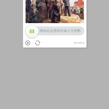
加载中
拖动左边滑块完成上方拼图
hao.sud.cn