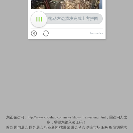
拖动左边滑块完成上方拼图
hao.sud.cn
您正在访问：
http://www.chouhuo.com/news/show-fmrhyuheuq.html
，因访问人太
多，需要您输入验证码！
首页
国内展会
国外展会
行业新闻
找展馆
展会动态
供应市场
服务商
资源需求