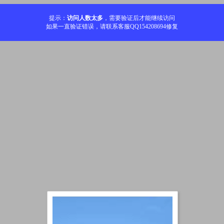
提示：
访问人数太多
，需要验证后才能继续访问
如果一直验证错误，请联系客服QQ154208694修复