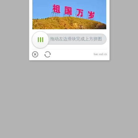
加载中
拖动左边滑块完成上方拼图
hao.sud.cn