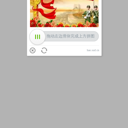
加载中
拖动左边滑块完成上方拼图
hao.sud.cn