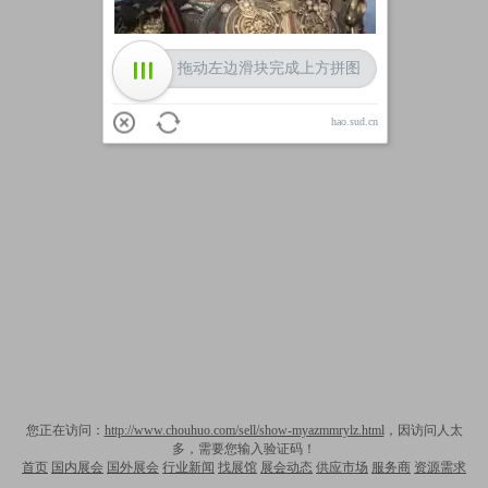
拖动左边滑块完成上方拼图
hao.sud.cn
您正在访问：
http://www.chouhuo.com/sell/show-myazmmrylz.html
，因访问人太
多，需要您输入验证码！
首页
国内展会
国外展会
行业新闻
找展馆
展会动态
供应市场
服务商
资源需求