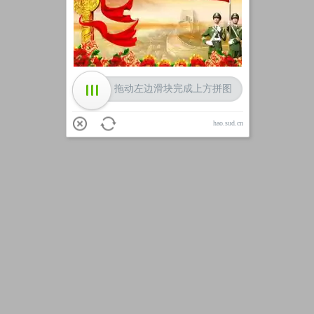
加载中
拖动左边滑块完成上方拼图
hao.sud.cn